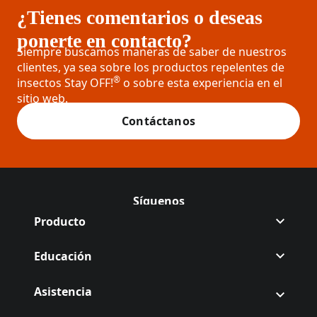
¿Tienes comentarios o deseas
ponerte en contacto?
Siempre buscamos maneras de saber de nuestros
clientes, ya sea sobre los productos repelentes de
®
insectos Stay OFF!
o sobre esta experiencia en el
sitio web.
Contáctanos
Síguenos
Síguenos Off en
(Opens in a new tab)
Síguenos Off en
(Opens in a new tab)
Producto
Educación
Asistencia