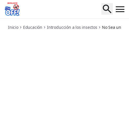
how-mosquitoes-find-you
Inicio
Educación
Introducción a los insectos
No Sea un Imá